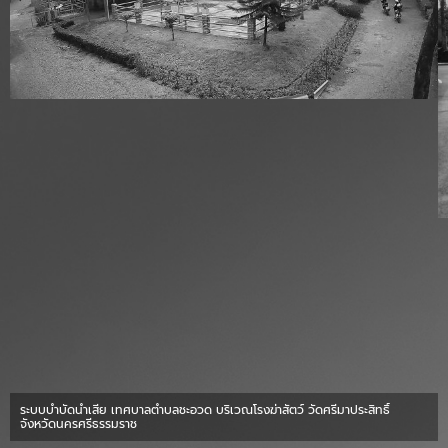
ระบบบำบัดน้ำเสีย เทศบาลตำบลชะอวด บริเวณโรงฆ่าสัตว์ วัดศรีมาประสิทธิ์
จังหวัดนครศรีธรรมราช