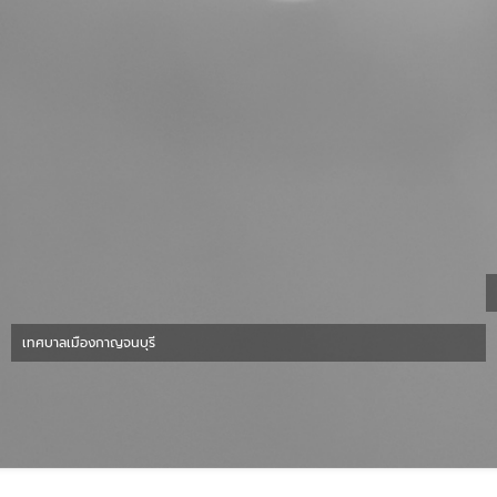
เทศบาลเมืองกาญจนบุรี