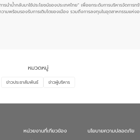
ะการนำน้ำกลับมาใช้ประโยชน์ของประเทศไทย” เพื่อยกระดับการบริหารจัดการทรั
ความพร้อมรองรับการเติบโตของเมือง รวมถึงการลงทุนในอุตสาหกรรมแห่ง
ี่ยนแปลงสภาพภูมิอากาศและความเสี่ยงภัยแล้งในระยะยาว การประสานความร่วมม
บำบัดน้ำเสียที่เป็นมิตรต่อสิ่งแวดล้อมของ องค์การจัดการน้ำเสีย (อจน.)
ที่ EEC ของอีสท์ วอเตอร์ เพื่อร่วมกันศึกษาเทคโนโลยีการปรับปรุงคุณภาพ
่นให้เกิดระบบบริหารจัดการน้ำอย่างเป็นรูปธรรม เพื่อรองรับความต้องการใช้น้ำ
งศบูรณะ ผู้อำนวยการองค์การจัดการน้ำเสีย กล่าวถึงภารกิจหลักของ อจน. ใ
สท์ วอเตอร์ จะช่วยขับเคลื่อนการศึกษาทั้งในมิติทางเทคนิคและความคุ้มค่าท
ี่ นายบดินทร์ อุดล กรรมการผู้อำนวยการใหญ่ อีสท์ วอเตอร์ ย้ำว่า การบริหารจั
บำบัดกลับมาใช้ใหม่จะช่วยลดการพึ่งพาน้ำธรรมชาติและสร้างสมดุลทางเศรษฐก
หมวดหมู่
รัฐและภาคเอกชนในครั้งนี้ นับเป็นก้าวสำคัญของ องค์การจัดการน้ำเสีย (อจ
พื่อยกระดับประสิทธิภาพการใช้ทรัพยากรน้ำให้เกิดประโยชน์สูงสุดและเป็นไ
ข่าวประชาสัมพันธ์
ข่าวผู้บริหาร
หน่วยงานที่เกียวข้อง
นโยบายความปลอดภัย