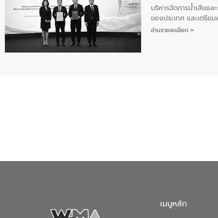
บริหารจัดการน้ำเสียแล
ของประเทศ และเตรียม
ท้าทายจากวิกฤตการเปล
อ่านรายละเอียด »
ความเชี่ยวชาญด้านระบบ
ข่ายน้ำครบวงจรในพื้น
ดำเนินงานร่วมกับท้องถิ
อุตสาหกรรม นายชีระ ว
กับความเชี่ยวชาญของอี
เมืองอย่างยั่งยืน ขณะท
ตลอดระบบ โดยการนำน้ำ
ความร่วมมือระหว่างภาค
ฐานด้านน้ำของประเทศ เ
เมนูหลัก