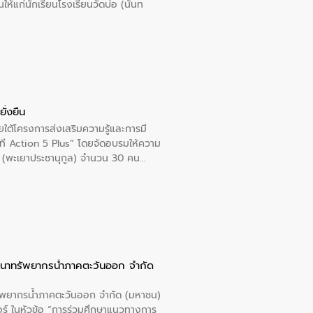
นให้แก่นักเรียนโรงเรียนวัดบ่อ (นันท
ั่งยืน
ใต้โครงการส่งเสริมความรู้และการมี
ที Action 5 Plus” โดยจัดอบรมให้ความ
าล 1 (พะเยาประชานุกูล) จำนวน 30 คน
ัฒนาทรัพยากรน้ำภาคตะวันออก จำกัด
รัพยากรน้ำภาคตะวันออก จำกัด (มหาชน)
ตอร์ ในหัวข้อ “การร่วมศึกษาแนวทางการ