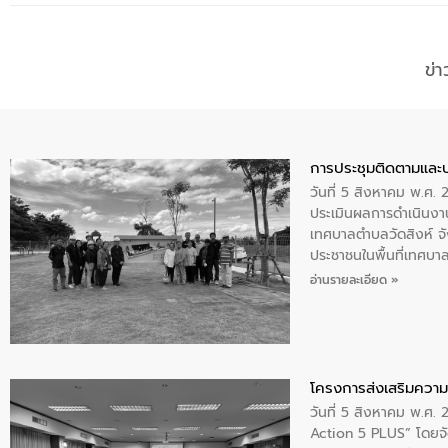
ข่
การประชุมติดตามและ
วันที่ 5 สิงหาคม พ.ศ. 
ประเมินผลการดำเนินงา
เทศบาลตำบลวัดสิงห์ จั
ประชาชนในพื้นที่เทศบา
ให้การต้อนรับ
อ่านรายละเอียด »
โครงการส่งเสริมความร
วันที่ 5 สิงหาคม พ.ศ.
Action 5 PLUS” โดยจัด