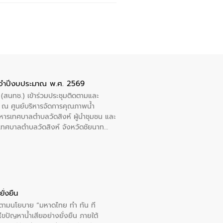
ะจำปีงบประมาณ พ.ศ. 2569
 (สนทช.) เข้าร่วมประชุมติดตามและ
ณ ศูนย์บริหารจัดการคุณภาพน้ำ
หารเทศบาลตำบลวัดสิงห์ ผู้นำชุมชน และ
้ำเทศบาลตำบลวัดสิงห์ จังหวัดชัยนาท
ั่งยืน
ารตามนโยบาย “มหาดไทย ทำ ทัน ที
ปัญหาน้ำเสียอย่างยั่งยืน ภายใต้