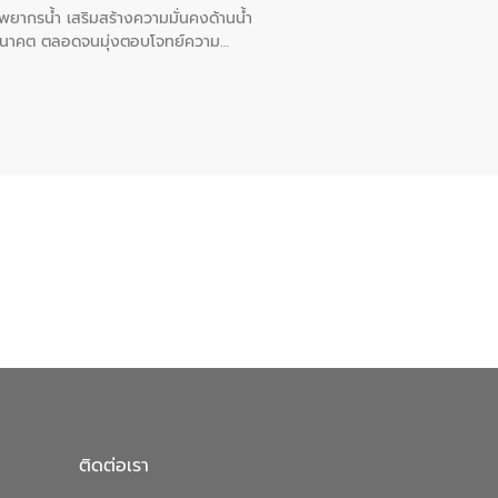
พยากรน้ำ เสริมสร้างความมั่นคงด้านน้ำ
อนาคต ตลอดจนมุ่งตอบโจทย์ความ
ือในครั้งนี้เป็นการดึงจุดแข็งและ
 มาผสานกับประสบการณ์และเทคโนโลยีโครง
น้ำ (Water Reuse) และพัฒนารูปแบบการ
ที่พุ่งสูงขึ้นจากการขยายตัวของ
นการพัฒนาระบบบำบัดน้ำเสียเมื่อผสาน
างเศรษฐกิจ เพื่อสนับสนุนการพัฒนา
ดการน้ำยุคใหม่ต้องมุ่งเน้นความคุ้มค่า
ิจและสิ่งแวดล้อมได้อย่างเป็นรูปธรรม
น.) ในการร่วมวางรากฐานโครงสร้างพื้น
ปตามมาตรฐานสากล
ติดต่อเรา