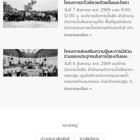
โครงการราไวย์สวยด้วยมือและใจเรา
ทองคำและประกาศเกียรติคุณให้แก่ กำนัน
ผู้ใหญ่บ้านยอดเยี่ยม พร้อมกล่าวชื่นชม ให้
วันที่ 7 สิงหาคม พ.ศ. 2569 เวลา 9:00-
โอวาท และมอบนโยบาย
12:00 น. องค์การจัดการน้ำเสีย สำนักงาน
จัดการน้ำเสียสาขาภูเก็ต พื้นที่ศูนย์บริหาร
จัดการคุณภาพน้ำเทศบาลตำบลราไวย์ เข้า
ร่วมโครงการราไวย์สวยด้วยมือและใจเรา
อ่านรายละเอียด »
โดยมีนายเทมส์ ไกรทัศน์ นายกเทศมนตรี
ตำบลราไวย์ เจ้าหน้าที่เทศบาล ชาวบ้าน
โครงการส่งเสริมความรู้และการมีส่วน
ประชาชน ตัวแทนจากโรงแรมต่างๆ ในเขต
ร่วมของประชาชนในการป้องกันและ
เทศบาลตำบลราไวย์ ศูนย์บริหารจัดการ
แก้ไขปัญหาน้ำเสียอย่างยั่งยืน
คุณภาพน้ำเทศบาลตำบลราไวย์ นำโดยนาย
วันที่ 6 สิงหาคม พ.ศ. 2569 องค์การ
น้อย แก้วเศษ ผู้จัดการสำนักงานจัดการน้ำ
จัดการน้ำเสีย สำนักงานจัดการน้ำเสียสาขา
เสียสาขาภูเก็ต พร้อมด้วยเจ้าหน้าที่ จำนวน
นครปฐม ศูนย์บริหารจัดการคุณภาพน้ำ
5 คน ร่วมทำกิจกรรม ทำความสะอาด
เทศบาลตำบลบางเลน จังหวัดนครปฐม จัด
ชายหาดและแหล่งท่องเที่ยว ณ บริเวณ
กิจกรรมภายใต้โครงการส่งเสริมความรู้และ
อ่านรายละเอียด »
แหลมพรหมเทพ หมู่ที่ 6 ตำบลราไวย์
การมีส่วนร่วมของประชาชนในการป้องกัน
อำเภอเมือง จังหวัดภูเก็ต
และแก้ไขปัญหาน้ำเสียอย่างยั่งยืน ตาม
นโยบาย “มหาดไทย ทำ ทัน ที Action 5
PLUS” โดยจัดอบรมให้ความรู้แก่ประชาชน
และนักเรียน เพื่อส่งเสริมความรู้ด้านการ
จัดการน้ำเสียและสร้างจิตสำนึกในการ
หมวดหมู่
อนุรักษ์สิ่งแวดล้อม ในหัวข้อ “น้ำเสียชุมชน
และการบำบัดน้ำเสียเบื้องต้น” โดยให้ความรู้
ข่าวประชาสัมพันธ์
ข่าวผู้บริหาร