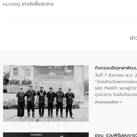
หมวดหมู่
ข่าวจัดซื้อจัดจ้าง
ข่
กิจกรรมจิตอาสาพัฒน
วันที่ 7 สิงหาคม พ.ศ.
“วันคล้ายวันพระราชสมภ
ชลิต ทิพย์คำ รองผู้ว่
มุกดาหาร โดยในกิจกรรม
พระบรมราชินีนาถ พระ
อ่านรายละเอียด »
อจน. ร่วมพิธีมอบรางว