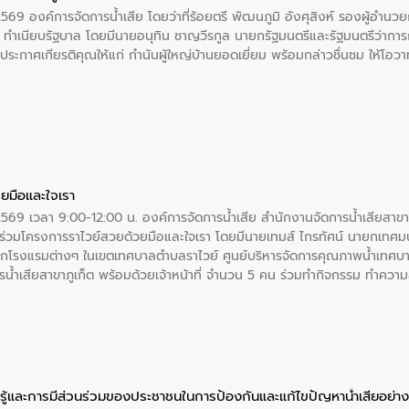
2569 องค์การจัดการน้ำเสีย โดยว่าที่ร้อยตรี พัฒนภูมิ อังศุสิงห์ รองผู้อำนว
 ณ ทำเนียบรัฐบาล โดยมีนายอนุทิน ชาญวีรกูล นายกรัฐมนตรีและรัฐมนตรีว่า
ะกาศเกียรติคุณให้แก่ กำนันผู้ใหญ่บ้านยอดเยี่ยม พร้อมกล่าวชื่นชม ให้โ
ยมือและใจเรา
2569 เวลา 9:00-12:00 น. องค์การจัดการน้ำเสีย สำนักงานจัดการน้ำเสียสาขาภู
ร่วมโครงการราไวย์สวยด้วยมือและใจเรา โดยมีนายเทมส์ ไกรทัศน์ นายกเทศมนต
กโรงแรมต่างๆ ในเขตเทศบาลตำบลราไวย์ ศูนย์บริหารจัดการคุณภาพน้ำเทศบ
ารน้ำเสียสาขาภูเก็ต พร้อมด้วยเจ้าหน้าที่ จำนวน 5 คน ร่วมทำกิจกรรม ทำค
่ที่ 6 ตำบลราไวย์ อำเภอเมือง จังหวัดภูเก็ต
ู้และการมีส่วนร่วมของประชาชนในการป้องกันและแก้ไขปัญหาน้ำเสียอย่างย