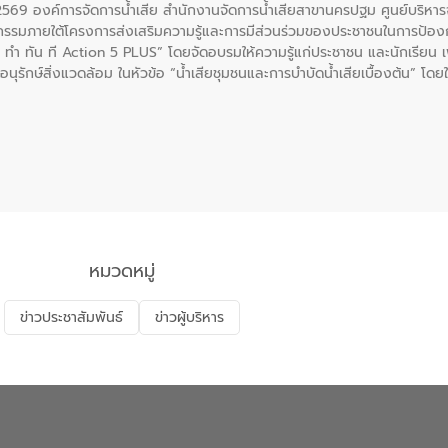
. 2569 องค์การจัดการน้ำเสีย สำนักงานจัดการน้ำเสียสาขานครปฐม ศูนย์บริ
รรมภายใต้โครงการส่งเสริมความรู้และการมีส่วนร่วมของประชาชนในการป้องกั
 ทัน ที Action 5 PLUS” โดยจัดอบรมให้ความรู้แก่ประชาชน และนักเรียน เพื่
นุรักษ์สิ่งแวดล้อม ในหัวข้อ “น้ำเสียชุมชนและการบำบัดน้ำเสียเบื้องต้น” โดย
ลดการเกิดน้ำเสียจากแหล่งกำเนิด การบำบัดน้ำเสียเบื้องต้นในครัวเรือน 
หมวดหมู่
ข่าวประชาสัมพันธ์
ข่าวผู้บริหาร