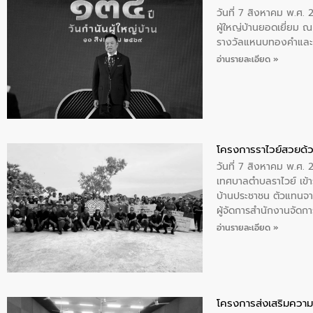
วันที่ 7 สิงหาคม พ.ศ. 
ผู้ใหญ่บ้านยอดเยี่ยม
รางวัลแหนบทองคำและปร
อ่านรายละเอียด »
โครงการราไวย์สวยด้ว
วันที่ 7 สิงหาคม พ.ศ. 
เทศบาลตำบลราไวย์ เข้า
บ้านประชาชน ตัวแทนจา
ผู้จัดการสำนักงานจัดก
บริเวณแหลมพรหมเทพ หมู
อ่านรายละเอียด »
โครงการส่งเสริมความร