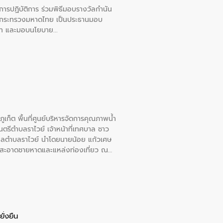
ยการปฏิบัติการ ร่วมพิธีมอบรางวัลกำนัน
การกระทรวงมหาดไทย เป็นประธานมอบ
อวาท และมอบนโยบาย
เก็ต พื้นที่ศูนย์บริหารจัดการคุณภาพน้ำ
รีตำบลราไวย์ เจ้าหน้าที่เทศบาล ชาว
าลตำบลราไวย์ นำโดยนายน้อย แก้วเศษ
วามสะอาดชายหาดและแหล่งท่องเที่ยว ณ
ั่งยืน