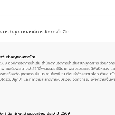
าวสารล่าสุดจากองค์การจัดการน้ำเสีย
าวันสําคัญของชาติไทย
 2569 องค์การจัดการน้ำเสีย สำนักงาานจัดการน้ำเสียสาขามุกดาหาร ร่วมกิ
พ สมเด็จพระนางเจ้าสิริกิติ์พระบรมราชินีนาถ พระบรมราชชนนีพันปีหลวง แล
าราชการจังหวัดมุกดาหาร เป็นประธานในพิธี ณ เรือนจําชั่วคราวนาโสก ตําบลนาโ
ได้ร่วมปลูกป่า และทําความสะอาดภายในบริเวณ จัดกิจกรรม เพื่อถวายเป็นพระร
บรมราชชนนีพันปีหลวง พร้อมถวายสัจปฏิญาณ ทำความดีด้วยหัวใจ
ัลกำนัน ผู้ใหญ่บ้านยอดเยี่ยม ประจำปี 2569