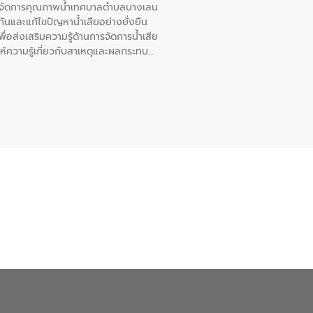
หารจัดการคุณภาพน้ำเทศบาลตำบลบางเลน
นและแก้ไขปัญหาน้ำเสียอย่างยั่งยืน
อส่งเสริมความรู้ด้านการจัดการน้ำเสีย
ให้ความรู้เกี่ยวกับสาเหตุและผลกระทบ
ณ เทศบาลตำบลบางเลน จังหวัดนครปฐม