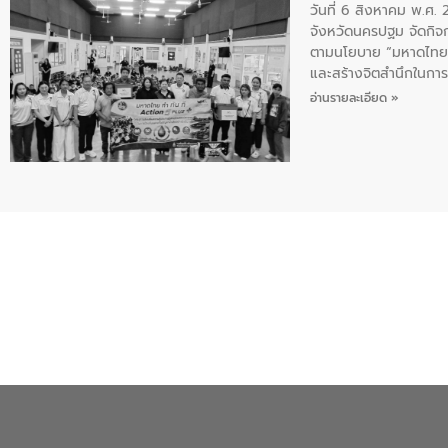
วันที่ 6 สิงหาคม พ.ศ
จังหวัดนครปฐม จัดกิจก
ตามนโยบาย “มหาดไทย ทำ
และสร้างจิตสำนึกในการอ
ของน้ำเสีย แนวทางการ
อ่านรายละเอียด »