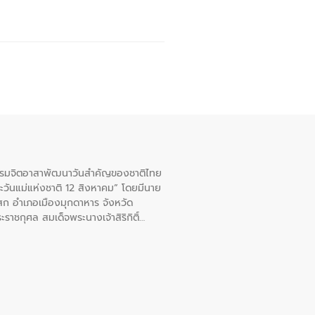
จกรรมจิตอาสาพัฒนาวันสําคัญของชาติไทย
ะวันแม่แห่งชาติ 12 สิงหาคม” โดยมีนาย
สก อําเภอเมืองมุกดาหาร จังหวัด
าชกุศล สมเด็จพระนางเจ้าสิริกิติ์