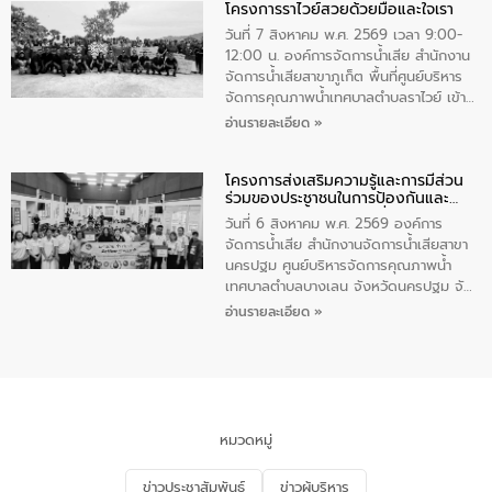
โครงการราไวย์สวยด้วยมือและใจเรา
ทองคำและประกาศเกียรติคุณให้แก่ กำนัน
ผู้ใหญ่บ้านยอดเยี่ยม พร้อมกล่าวชื่นชม ให้
วันที่ 7 สิงหาคม พ.ศ. 2569 เวลา 9:00-
โอวาท และมอบนโยบาย
12:00 น. องค์การจัดการน้ำเสีย สำนักงาน
จัดการน้ำเสียสาขาภูเก็ต พื้นที่ศูนย์บริหาร
จัดการคุณภาพน้ำเทศบาลตำบลราไวย์ เข้า
ร่วมโครงการราไวย์สวยด้วยมือและใจเรา
อ่านรายละเอียด »
โดยมีนายเทมส์ ไกรทัศน์ นายกเทศมนตรี
ตำบลราไวย์ เจ้าหน้าที่เทศบาล ชาวบ้าน
โครงการส่งเสริมความรู้และการมีส่วน
ประชาชน ตัวแทนจากโรงแรมต่างๆ ในเขต
ร่วมของประชาชนในการป้องกันและ
เทศบาลตำบลราไวย์ ศูนย์บริหารจัดการ
แก้ไขปัญหาน้ำเสียอย่างยั่งยืน
คุณภาพน้ำเทศบาลตำบลราไวย์ นำโดยนาย
วันที่ 6 สิงหาคม พ.ศ. 2569 องค์การ
น้อย แก้วเศษ ผู้จัดการสำนักงานจัดการน้ำ
จัดการน้ำเสีย สำนักงานจัดการน้ำเสียสาขา
เสียสาขาภูเก็ต พร้อมด้วยเจ้าหน้าที่ จำนวน
นครปฐม ศูนย์บริหารจัดการคุณภาพน้ำ
5 คน ร่วมทำกิจกรรม ทำความสะอาด
เทศบาลตำบลบางเลน จังหวัดนครปฐม จัด
ชายหาดและแหล่งท่องเที่ยว ณ บริเวณ
กิจกรรมภายใต้โครงการส่งเสริมความรู้และ
อ่านรายละเอียด »
แหลมพรหมเทพ หมู่ที่ 6 ตำบลราไวย์
การมีส่วนร่วมของประชาชนในการป้องกัน
อำเภอเมือง จังหวัดภูเก็ต
และแก้ไขปัญหาน้ำเสียอย่างยั่งยืน ตาม
นโยบาย “มหาดไทย ทำ ทัน ที Action 5
PLUS” โดยจัดอบรมให้ความรู้แก่ประชาชน
และนักเรียน เพื่อส่งเสริมความรู้ด้านการ
จัดการน้ำเสียและสร้างจิตสำนึกในการ
หมวดหมู่
อนุรักษ์สิ่งแวดล้อม ในหัวข้อ “น้ำเสียชุมชน
และการบำบัดน้ำเสียเบื้องต้น” โดยให้ความรู้
ข่าวประชาสัมพันธ์
ข่าวผู้บริหาร