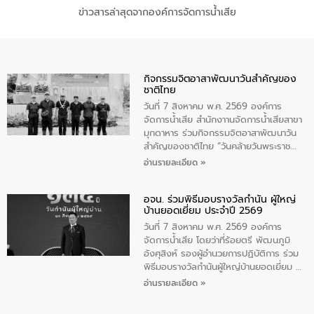
ข่าวสารล่าสุดจากองค์การจัดการน้ำเสีย
กิจกรรมจิตอาสาพัฒนาวันสําคัญของ
ชาติไทย
วันที่ 7 สิงหาคม พ.ศ. 2569 องค์การ
จัดการน้ำเสีย สำนักงาานจัดการน้ำเสียสาขา
มุกดาหาร ร่วมกิจกรรมจิตอาสาพัฒนาวัน
สําคัญของชาติไทย “วันคล้ายวันพระราช
สมภพ สมเด็จพระนางเจ้าสิริกิติ์พระบรม
อ่านรายละเอียด »
ราชินีนาถ พระบรมราชชนนีพันปีหลวง และ
วันแม่แห่งชาติ 12 สิงหาคม” โดยมีนายชลิต
อจน. ร่วมพิธีมอบรางวัลกำนัน ผู้ใหญ่
ทิพย์คำ รองผู้ว่าราชการจังหวัดมุกดาหาร
บ้านยอดเยี่ยม ประจำปี 2569
เป็นประธานในพิธี ณ เรือนจําชั่วคราวนาโสก
ตําบลนาโสก อําเภอเมืองมุกดาหาร จังหวัด
วันที่ 7 สิงหาคม พ.ศ. 2569 องค์การ
มุกดาหาร โดยในกิจกรรมได้ร่วมปลูกป่า และ
จัดการน้ำเสีย โดยว่าที่ร้อยตรี พัฒนภูมิ
ทําความสะอาดภายในบริเวณ จัดกิจกรรม
อังศุสิงห์ รองผู้อำนวยการปฏิบัติการ ร่วม
เพื่อถวายเป็นพระราชกุศล สมเด็จพระนาง
พิธีมอบรางวัลกำนันผู้ใหญ่บ้านยอดเยี่ยม ณ
เจ้าสิริกิติ์พระบรมราชินีนาถ พระบรมราช
ทำเนียบรัฐบาล โดยมีนายอนุทิน ชาญวีรกูล
อ่านรายละเอียด »
ชนนีพันปีหลวง พร้อมถวายสัจปฏิญาณ
นายกรัฐมนตรีและรัฐมนตรีว่าการกระทรวง
ทำความดีด้วยหัวใจ
มหาดไทย เป็นประธานมอบรางวัลแหนบ