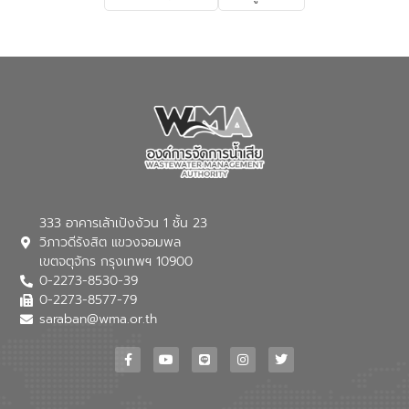
เกี่ยวกับสาเหตุและผลกระทบของน้ำเสีย
แนวทางการลดการเกิดน้ำเสียจากแหล่ง
กำเนิด การบำบัดน้ำเสียเบื้องต้นในครัวเรือน
ณ เทศบาลตำบลบางเลน จังหวัดนครปฐม
333 อาคารเล้าเป้งง้วน 1 ชั้น 23
วิภาวดีรังสิต แขวงจอมพล
เขตจตุจักร กรุงเทพฯ 10900
0-2273-8530-39
0-2273-8577-79
saraban@wma.or.th